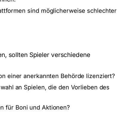
lattformen sind möglicherweise schlechter
n, sollten Spieler verschiedene
von einer anerkannten Behörde lizenziert?
swahl an Spielen, die den Vorlieben des
n für Boni und Aktionen?