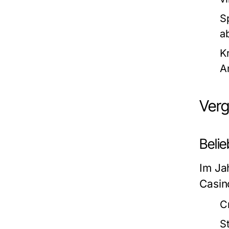
S
a
K
A
Verg
Belie
Im Ja
Casin
C
S