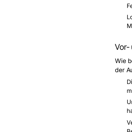
F
L
M
Vor- 
Wie be
der A
D
m
U
h
V
B