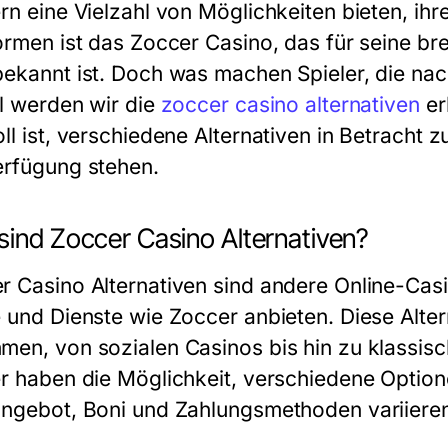
ern eine Vielzahl von Möglichkeiten bieten, ihr
formen ist das Zoccer Casino, das für seine br
bekannt ist. Doch was machen Spieler, die na
el werden wir die
zoccer casino alternativen
er
oll ist, verschiedene Alternativen in Betracht
erfügung stehen.
sind Zoccer Casino Alternativen?
r Casino Alternativen sind andere Online-Casi
e und Dienste wie Zoccer anbieten. Diese Alt
men, von sozialen Casinos bis hin zu klassis
er haben die Möglichkeit, verschiedene Option
angebot, Boni und Zahlungsmethoden variiere