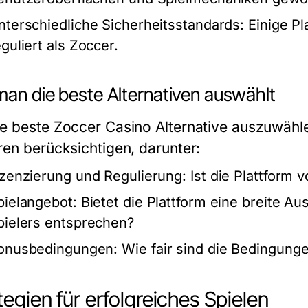
nterschiedliche Sicherheitsstandards: Einige P
eguliert als Zoccer.
man die beste Alternativen auswählt
e beste Zoccer Casino Alternative auszuwähle
ren berücksichtigen, darunter:
izenzierung und Regulierung:
Ist die Plattform 
pielangebot:
Bietet die Plattform eine breite Au
pielers entsprechen?
onusbedingungen:
Wie fair sind die Bedingunge
tegien für erfolgreiches Spielen