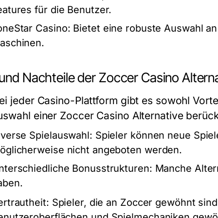
eatures für die Benutzer.
oneStar Casino
: Bietet eine robuste Auswahl an
aschinen.
und Nachteile der Zoccer Casino Altern
i jeder Casino-Plattform gibt es sowohl Vortei
uswahl einer Zoccer Casino Alternative berücks
iverse Spielauswahl: Spieler können neue Spiel
öglicherweise nicht angeboten werden.
nterschiedliche Bonusstrukturen: Manche Alter
aben.
ertrautheit: Spieler, die an Zoccer gewöhnt sin
enutzeroberflächen und Spielmechaniken gew