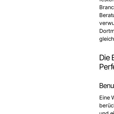
Branc
Berat
verwu
Dortmu
gleich
Die 
Perf
Benu
Eine 
berüc
und e