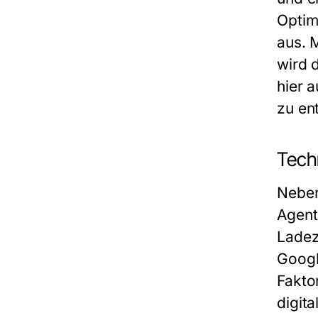
Optimi
aus. M
wird 
hier 
zu ent
Tech
Neben
Agent
Ladez
Googl
Fakto
digit