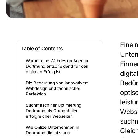
Eine 
Table of Contents
Unter
Warum eine Webdesign Agentur
Firme
Dortmund entscheidend für den
digitalen Erfolg ist
digit
Bedür
Die Bedeutung von innovativem
Webdesign und technischer
optis
Perfektion
leist
SuchmaschinenOptimierung
Webse
Dortmund als Grundpfeiler
erfolgreicher Webseiten
suchm
Wie Onlize Unternehmen in
Gleic
Dortmund digital stärkt