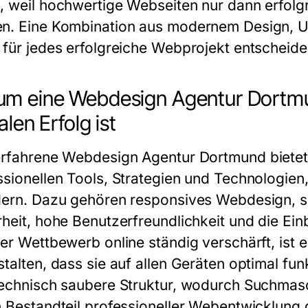
, weil hochwertige Webseiten nur dann erfolg
n. Eine Kombination aus modernem Design, U
 für jedes erfolgreiche Webprojekt entscheide
m eine Webdesign Agentur Dortmu
alen Erfolg ist
erfahrene
Webdesign Agentur Dortmund
biete
ssionellen Tools, Strategien und Technologie
dern. Dazu gehören responsives Webdesign, s
rheit, hohe Benutzerfreundlichkeit und die Ei
der Wettbewerb online ständig verschärft, ist 
talten, dass sie auf allen Geräten optimal fun
technisch saubere Struktur, wodurch Suchma
n Bestandteil professioneller Webentwicklung