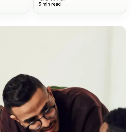
5
min read