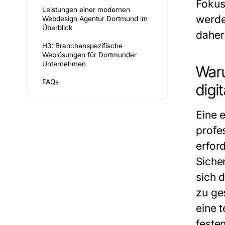
Fokus
Leistungen einer modernen
werde
Webdesign Agentur Dortmund im
Überblick
daher
H3: Branchenspezifische
Weblösungen für Dortmunder
Unternehmen
Waru
FAQs
digit
Eine 
profe
erfor
Siche
sich 
zu ges
eine 
feste