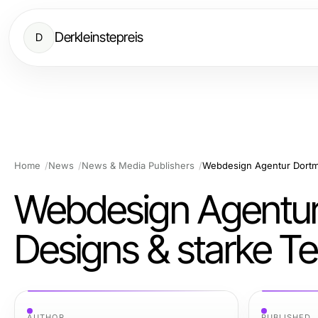
Derkleinstepreis
D
Home
News
News & Media Publishers
Webdesign Agentur Dortmu
Webdesign Agentur
Designs & starke T
AUTHOR
PUBLISHED