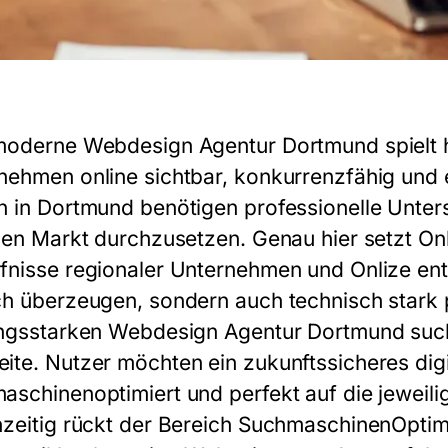
moderne Webdesign Agentur Dortmund spielt he
nehmen online sichtbar, konkurrenzfähig und 
n in Dortmund benötigen professionelle Unte
alen Markt durchzusetzen. Genau hier setzt Onl
fnisse regionaler Unternehmen und
Onlize
ent
ch überzeugen, sondern auch technisch stark 
ungsstarken Webdesign Agentur Dortmund sucht,
ite. Nutzer möchten ein zukunftssicheres digi
aschinenoptimiert und perfekt auf die jeweilig
hzeitig rückt der Bereich SuchmaschinenOpti