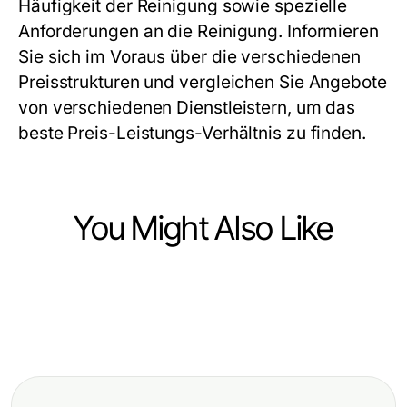
Häufigkeit der Reinigung sowie spezielle
Anforderungen an die Reinigung. Informieren
Sie sich im Voraus über die verschiedenen
Preisstrukturen und vergleichen Sie Angebote
von verschiedenen Dienstleistern, um das
beste Preis-Leistungs-Verhältnis zu finden.
You Might Also Like
Business and Consumer Services
Business and Consumer Services
Expert Reinigen in Bern: Transform
Business and Consumer Services
Professionelles Kfz Gutachten
Your Spaces with Proven
Die Rolle des Immobilienmaklers
Düsseldorf für Ihr Fahrzeug
Techniques in 2026
Frankfurt Riedberg für Käufer und