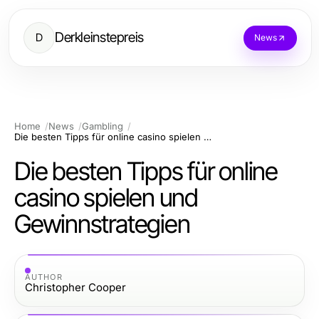
Derkleinstepreis
D
News
Home
News
Gambling
Die besten Tipps für online casino spielen und Gewinnstrategien
Die besten Tipps für online
casino spielen und
Gewinnstrategien
AUTHOR
Christopher Cooper