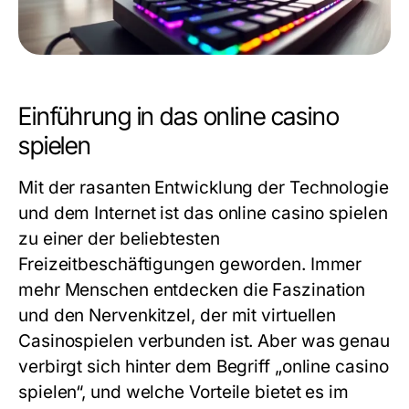
Einführung in das online casino
spielen
Mit der rasanten Entwicklung der Technologie
und dem Internet ist das
online casino spielen
zu einer der beliebtesten
Freizeitbeschäftigungen geworden. Immer
mehr Menschen entdecken die Faszination
und den Nervenkitzel, der mit virtuellen
Casinospielen verbunden ist. Aber was genau
verbirgt sich hinter dem Begriff „online casino
spielen“, und welche Vorteile bietet es im