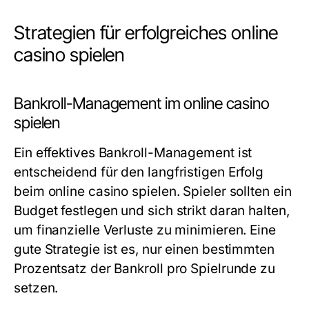
Strategien für erfolgreiches online
casino spielen
Bankroll-Management im online casino
spielen
Ein effektives Bankroll-Management ist
entscheidend für den langfristigen Erfolg
beim online casino spielen. Spieler sollten ein
Budget festlegen und sich strikt daran halten,
um finanzielle Verluste zu minimieren. Eine
gute Strategie ist es, nur einen bestimmten
Prozentsatz der Bankroll pro Spielrunde zu
setzen.