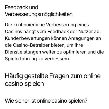
Feedback und
Verbesserungsmöglichkeiten
Die kontinuierliche Verbesserung eines
Casinos hängt vom Feedback der Nutzer ab.
Kundenbewertungen können Anregungen an
die Casino-Betreiber bieten, um ihre
Dienstleistungen weiter zu optimieren und die
Spielerfahrung zu verbessern.
Häufig gestellte Fragen zum online
casino spielen
Wie sicher ist online casino spielen?