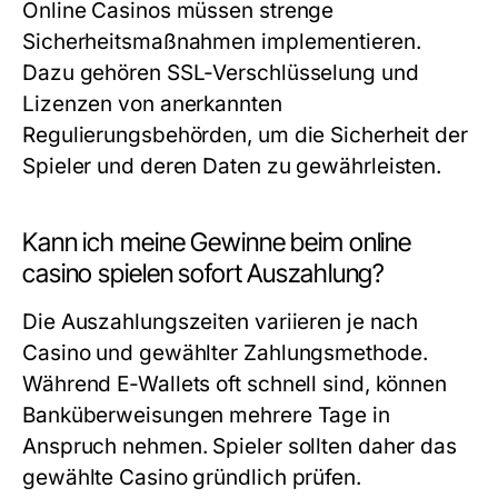
Online Casinos müssen strenge
Sicherheitsmaßnahmen implementieren.
Dazu gehören SSL-Verschlüsselung und
Lizenzen von anerkannten
Regulierungsbehörden, um die Sicherheit der
Spieler und deren Daten zu gewährleisten.
Kann ich meine Gewinne beim online
casino spielen sofort Auszahlung?
Die Auszahlungszeiten variieren je nach
Casino und gewählter Zahlungsmethode.
Während E-Wallets oft schnell sind, können
Banküberweisungen mehrere Tage in
Anspruch nehmen. Spieler sollten daher das
gewählte Casino gründlich prüfen.