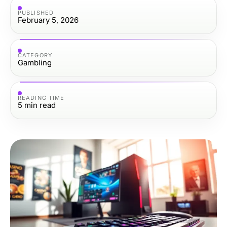
PUBLISHED
February 5, 2026
CATEGORY
Gambling
READING TIME
5
min read