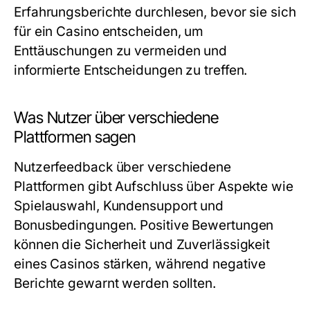
Erfahrungsberichte durchlesen, bevor sie sich
für ein Casino entscheiden, um
Enttäuschungen zu vermeiden und
informierte Entscheidungen zu treffen.
Was Nutzer über verschiedene
Plattformen sagen
Nutzerfeedback über verschiedene
Plattformen gibt Aufschluss über Aspekte wie
Spielauswahl, Kundensupport und
Bonusbedingungen. Positive Bewertungen
können die Sicherheit und Zuverlässigkeit
eines Casinos stärken, während negative
Berichte gewarnt werden sollten.