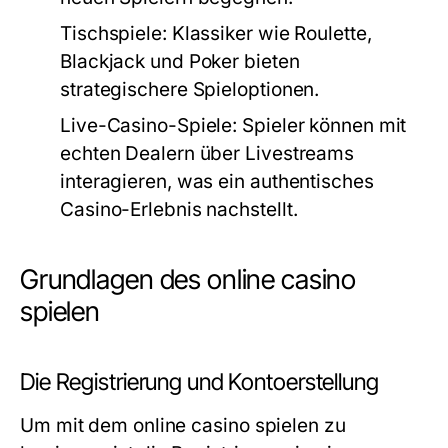
Tischspiele:
Klassiker wie Roulette,
Blackjack und Poker bieten
strategischere Spieloptionen.
Live-Casino-Spiele:
Spieler können mit
echten Dealern über Livestreams
interagieren, was ein authentisches
Casino-Erlebnis nachstellt.
Grundlagen des online casino
spielen
Die Registrierung und Kontoerstellung
Um mit dem online casino spielen zu