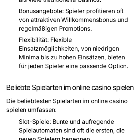
Bonusangebote:
Spieler profitieren oft
von attraktiven Willkommensbonus und
regelmäßigen Promotions.
Flexibilität:
Flexible
Einsatzmöglichkeiten, von niedrigen
Minima bis zu hohen Einsätzen, bieten
für jeden Spieler eine passende Option.
Beliebte Spielarten im online casino spielen
Die beliebtesten Spielarten im online casino
spielen umfassen:
Slot-Spiele:
Bunte und aufregende
Spielautomaten sind oft die ersten, die
neuen Spielern begegnen.